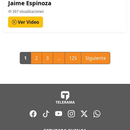
Jaime Espinoza
397 visualizaciones
Ver Video
1
2
3
...
125
Siguiente