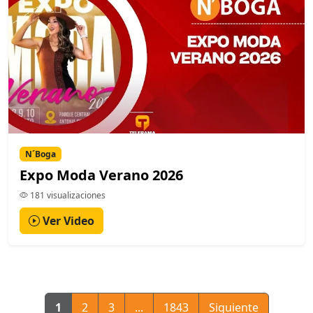
N´Boga
Expo Moda Verano 2026
181 visualizaciones
Ver Video
1
2
3
...
1843
Siguiente