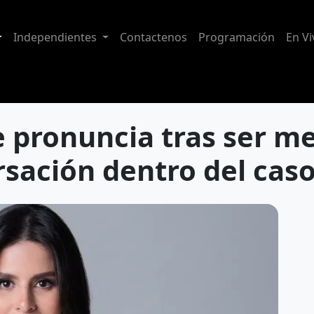
Independientes
Contactenos
Programación
En Vi
 pronuncia tras ser m
sación dentro del cas