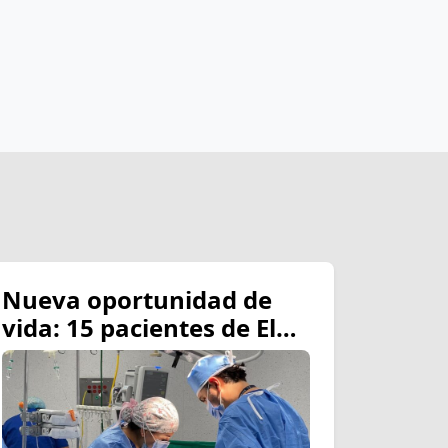
Nueva oportunidad de
vida: 15 pacientes de El
Coca viajan a Quito para
recibir cirugías gratuitas
tras exitosas brigadas
médicas