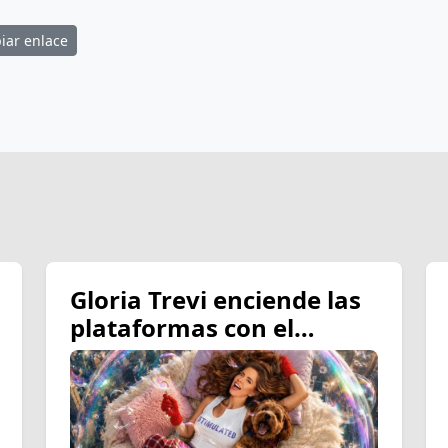
iar enlace
Gloria Trevi enciende las
plataformas con el
estreno de su nuevo
sencillo “Pompas de
Jabón”