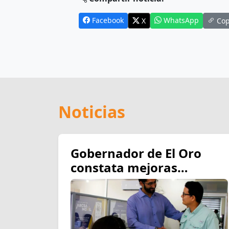
Facebook
WhatsApp
X
Cop
Noticias
Gobernador de El Oro
constata mejoras
operativas y de
infraestructura en la
oficina técnica de ARCSA
en Machala