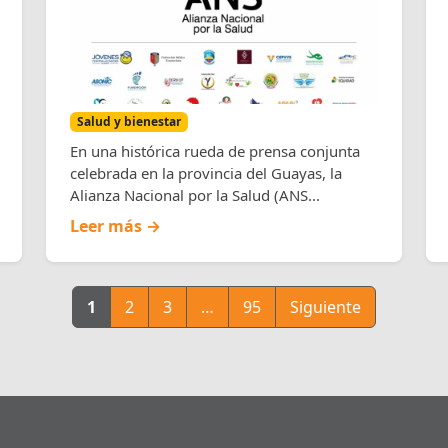
salud como prioridad
nacional
Salud y bienestar
En una histórica rueda de prensa conjunta
celebrada en la provincia del Guayas, la
Alianza Nacional por la Salud (ANS...
Leer más →
1
2
3
…
95
Siguiente