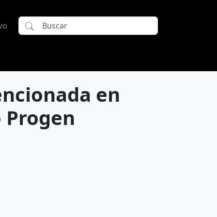
vo
encionada en
o Progen