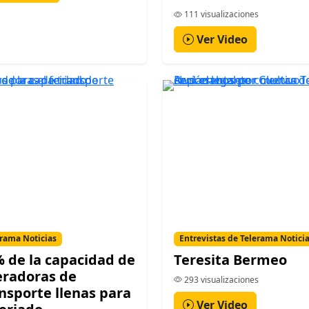
111 visualizaciones
Ver Video
rama Noticias
Entrevistas de Telerama Notici
 de la capacidad de
Teresita Bermeo
eradoras de
293 visualizaciones
nsporte llenas para
Ver Video