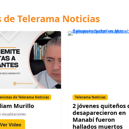
s de Telerama Noticias
evistas de Telerama Noticias
Telerama Noticias
liam Murillo
2 jóvenes quiteños
desaparecieron en
 visualizaciones
Manabí fueron
Ver Video
hallados muertos