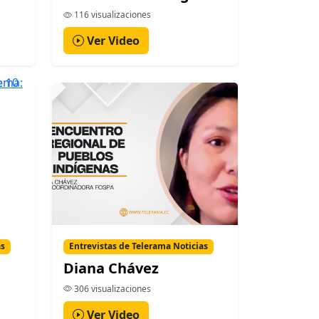
116 visualizaciones
Ver Video
as
Entrevistas de Telerama Noticias
Diana Chávez
306 visualizaciones
Ver Video