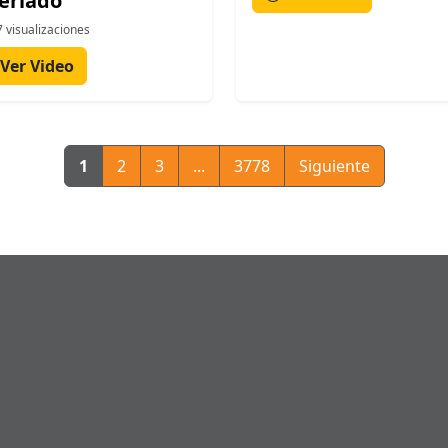
feriado
 visualizaciones
Ver Video
1
2
3
...
3778
Siguiente