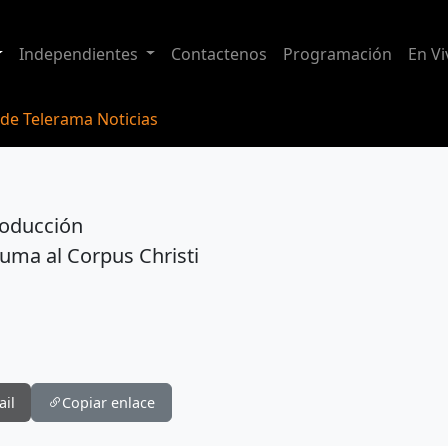
Independientes
Contactenos
Programación
En Vi
 de Telerama Noticias
roducción
uma al Corpus Christi
ail
Copiar enlace