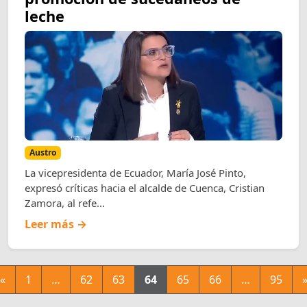
leche
Austro
La vicepresidenta de Ecuador, María José Pinto,
expresó críticas hacia el alcalde de Cuenca, Cristian
Zamora, al refe...
Leer más →
«
1
…
62
63
64
65
66
…
95